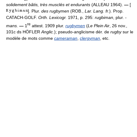
solidement bâtis, très musclés et endurants
(ALLEAU 1964).
—
[
]. Plur.
des rugbymen
(ROB.,
Lar. Lang. fr.
). Prop.
CATACH-GOLF.
Orth. Lexicogr.
1971, p. 295:
rugbiman
, plur.
-
re
mans.
—
1
attest. 1909 plur.
rugbymen
(
Le Plein Air
, 26 nov.,
101c ds HÖFLER
Anglic.
); pseudo-anglicisme dér. de
rugby
sur le
modèle de mots comme
cameraman
,
clergyman
, etc.