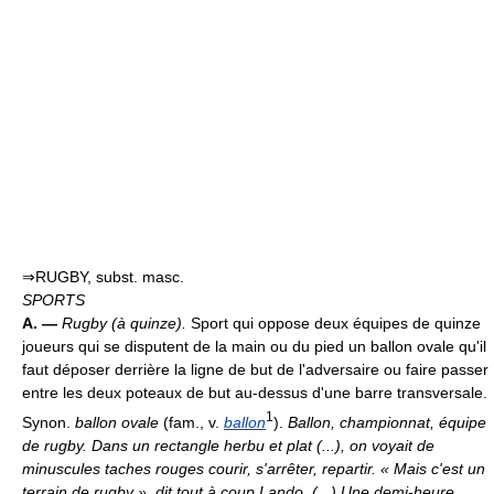
⇒RUGBY, subst. masc.
SPORTS
A. —
Rugby (à quinze).
Sport qui oppose deux équipes de quinze
joueurs qui se disputent de la main ou du pied un ballon ovale qu'il
faut déposer derrière la ligne de but de l'adversaire ou faire passer
entre les deux poteaux de but au-dessus d'une barre transversale.
1
Synon.
ballon ovale
(fam., v.
ballon
).
Ballon, championnat, équipe
de rugby.
Dans un rectangle herbu et plat (...), on voyait de
minuscules taches rouges courir, s'arrêter, repartir. « Mais c'est un
terrain de rugby », dit tout à coup Lando. (...) Une demi-heure