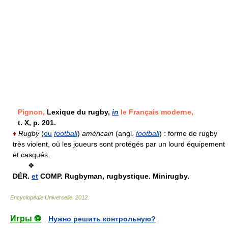
Pignon,
Lexique du rugby,
in
le Français moderne,
t. X, p. 201.
♦
Rugby
(
ou
football
)
américain
(angl.
football
) :
forme de rugby
très violent, où les joueurs sont protégés par un lourd équipement
et casqués.
❖
DÉR.
et
COMP.
Rugbyman, rugbystique. Minirugby.
Encyclopédie Universelle
.
2012
.
Игры ⚽
Нужно решить контрольную?