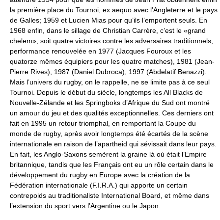
la première place du Tournoi, ex aequo avec l’Angleterre et le pays
de Galles; 1959 et Lucien Mias pour qu’ils l’emportent seuls. En
1968 enfin, dans le sillage de Christian Carrère, c’est le «grand
chelem», soit quatre victoires contre les adversaires traditionnels,
performance renouvelée en 1977 (Jacques Fouroux et les
quatorze mêmes équipiers pour les quatre matches), 1981 (Jean-
Pierre Rives), 1987 (Daniel Dubroca), 1997 (Abdelatif Benazzi).
Mais l’univers du rugby, on le rappelle, ne se limite pas à ce seul
Tournoi. Depuis le début du siècle, longtemps les All Blacks de
Nouvelle-Zélande et les Springboks d’Afrique du Sud ont montré
un amour du jeu et des qualités exceptionnelles. Ces derniers ont
fait en 1995 un retour triomphal, en remportant la Coupe du
monde de rugby, après avoir longtemps été écartés de la scène
internationale en raison de l’apartheid qui sévissait dans leur pays.
En fait, les Anglo-Saxons semèrent la graine là où était l’Empire
britannique, tandis que les Français ont eu un rôle certain dans le
développement du rugby en Europe avec la création de la
Fédération internationale (F.I.R.A.) qui apporte un certain
contrepoids au traditionaliste International Board, et même dans
l’extension du sport vers l’Argentine ou le Japon.