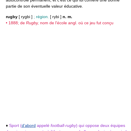
autocontrôle permanent, et c’est ce qui lui confère une bonne
partie de son éventuelle valeur éducative.
rugby
[ rygbi ]
; région.
[ rybi ]
n. m.
• 1888; de
Rugby,
nom de l'école angl. où ce jeu fut conçu
♦
Sport (
d'abord
appelé
football-rugby
) qui oppose deux équipes