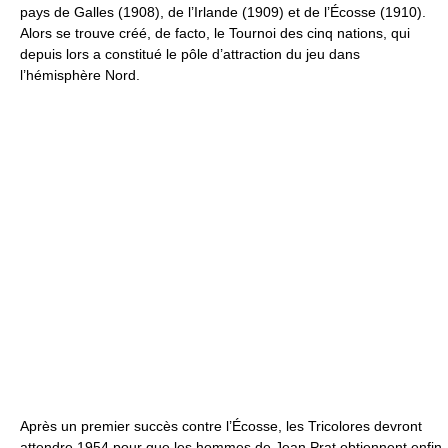
pays de Galles (1908), de l’Irlande (1909) et de l’Écosse (1910).
Alors se trouve créé, de facto, le Tournoi des cinq nations, qui
depuis lors a constitué le pôle d’attraction du jeu dans
l’hémisphère Nord.
Après un premier succès contre l’Écosse, les Tricolores devront
attendre 1954 pour que les hommes de Jean Prat obtiennent enfin