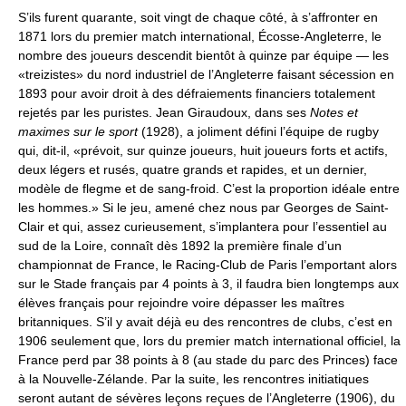
S’ils furent quarante, soit vingt de chaque côté, à s’affronter en
1871 lors du premier match international, Écosse-Angleterre, le
nombre des joueurs descendit bientôt à quinze par équipe — les
«treizistes» du nord industriel de l’Angleterre faisant sécession en
1893 pour avoir droit à des défraiements financiers totalement
rejetés par les puristes. Jean Giraudoux, dans ses
Notes et
maximes sur le sport
(1928), a joliment défini l’équipe de rugby
qui, dit-il, «prévoit, sur quinze joueurs, huit joueurs forts et actifs,
deux légers et rusés, quatre grands et rapides, et un dernier,
modèle de flegme et de sang-froid. C’est la proportion idéale entre
les hommes.» Si le jeu, amené chez nous par Georges de Saint-
Clair et qui, assez curieusement, s’implantera pour l’essentiel au
sud de la Loire, connaît dès 1892 la première finale d’un
championnat de France, le Racing-Club de Paris l’emportant alors
sur le Stade français par 4 points à 3, il faudra bien longtemps aux
élèves français pour rejoindre voire dépasser les maîtres
britanniques. S’il y avait déjà eu des rencontres de clubs, c’est en
1906 seulement que, lors du premier match international officiel, la
France perd par 38 points à 8 (au stade du parc des Princes) face
à la Nouvelle-Zélande. Par la suite, les rencontres initiatiques
seront autant de sévères leçons reçues de l’Angleterre (1906), du