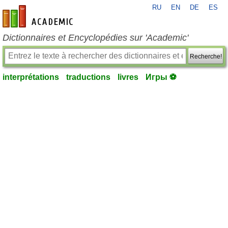
RU
EN
DE
ES
fr-academic.com
Dictionnaires et Encyclopédies sur 'Academic'
Recherche!
interprétations
traductions
livres
Игры ⚽