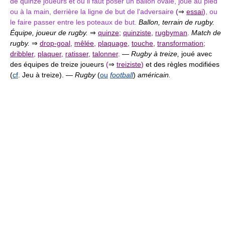
de quinze joueurs et où il faut poser un ballon ovale, joué au pied
ou à la main, derrière la ligne de but de l'adversaire
(
⇒
essai
)
, ou
le faire passer entre les poteaux de but.
Ballon, terrain de rugby.
Équipe, joueur de rugby.
⇒
quinze
;
quinziste
,
rugbyman
.
Match de
rugby.
⇒
drop-goal
,
mêlée
,
plaquage
,
touche
,
transformation
;
dribbler
,
plaquer
,
ratisser
,
talonner
.
—
Rugby à treize,
joué avec
des équipes de treize joueurs
(
⇒
treiziste
)
et des règles modifiées
(
cf
. Jeu à treize). —
Rugby
(
ou
football
)
américain.