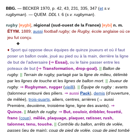
BBG.
— BECKER 1970, p. 42, 43, 231, 335, 347 (
et
s.v.
rugbyman
). — QUEM.
DDL
t. 6 (
s.v. rugbyman
).
rugby
[ʀygbi]
,
régional (sud-ouest de la France)
[ʀybi]
n. m.
ÉTYM.
1889;
aussi
football rugby;
de
Rugby,
école anglaise où ce
jeu fut conçu.
❖
♦
Sport qui oppose deux équipes de quinze joueurs et où il faut
poser un ballon ovale, joué au pied ou à la main, derrière la ligne
de but de l'adversaire
(
⇒
Essai),
ou le faire passer entre les
poteaux de but
(
⇒
Transformation, drop-goal).
||
Ballon de
rugby.
||
Terrain de rugby,
partagé par la
ligne de milieu,
délimité
par les
lignes de touche
et les
lignes de ballon mort.
||
Joueur de
rugby.
⇒
Rugbyman, rugger
(
vieilli
).
||
Équipe de rugby :
avants
(talonneur entouré des piliers.
⇒
aussi
Pack
),
demis
(d'ouverture,
de mêlée),
trois-quarts
, ailiers, centres, arrières (→ aussi
Première, deuxième, troisième ligne, ligne des avants).
⇒
Quinze.
||
Match de rugby.
⇒
But, couloir, dribbler, fouetté,
franc
(
coup
),
mêlée, plaquage, plaquer, ratisser, rush,
talonner, tenu, touche.
||
Contrôle du ballon, arrêts de volée,
passes
(jeu de main);
coup de pied de volée, coup de pied tombé