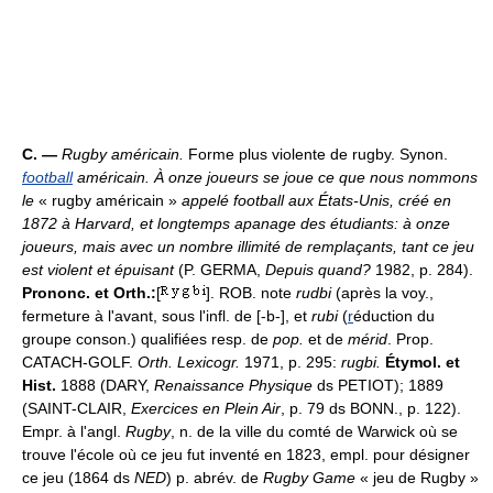
C. —
Rugby américain.
Forme plus violente de rugby. Synon.
football
américain.
À onze joueurs se joue ce que nous nommons
le
« rugby américain »
appelé football aux États-Unis, créé en
1872 à Harvard, et longtemps apanage des étudiants: à onze
joueurs, mais avec un nombre illimité de remplaçants, tant ce jeu
est violent et épuisant
(P. GERMA,
Depuis quand?
1982, p. 284).
Prononc. et Orth.:
[
]. ROB. note
rudbi
(après la voy.,
fermeture à l'avant, sous l'infl. de [-b-], et
rubi
(
r
éduction du
groupe conson.) qualifiées resp. de
pop.
et de
mérid
. Prop.
CATACH-GOLF.
Orth. Lexicogr.
1971, p. 295:
rugbi.
Étymol. et
Hist.
1888 (DARY,
Renaissance Physique
ds PETIOT); 1889
(SAINT-CLAIR,
Exercices en Plein Air
, p. 79 ds BONN., p. 122).
Empr. à l'angl.
Rugby
, n. de la ville du comté de Warwick où se
trouve l'école où ce jeu fut inventé en 1823, empl. pour désigner
ce jeu (1864 ds
NED
) p. abrév. de
Rugby Game
« jeu de Rugby »