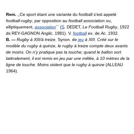
Rem.
,,Ce sport étant une variante du football s'est appelé
football-rugby
, par opposition au
football association
ou,
elliptiquement,
association
`` (
S
. DEDET,
Le Football Rugby
, 1922
ds REY-GAGNON
Anglic.
1981). V.
football
ex. de
Ac.
1932.
B. —
Rugby à XIII/à treize.
Synon. de
jeu
à XIII.
Créé sur le
modèle du rugby à quinze, le rugby à treize compte deux avants
de moins. On n'y pratique pas la touche; quand le ballon sort
latéralement, il est remis en jeu par une mêlée, à 10 mètres de la
ligne de touche. Moins violent que le rugby à quinze
(ALLEAU
1964).