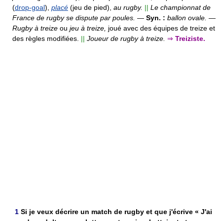
(
drop-goal
),
placé
(jeu de pied),
au rugby.
||
Le championnat de
France de rugby se dispute par poules.
—
Syn. :
ballon ovale.
—
Rugby à treize
ou
jeu à treize,
joué avec des équipes de treize et
des règles modifiées.
||
Joueur de rugby à treize.
⇒
Treiziste.
1
Si je veux décrire un match de rugby et que j'écrive « J'ai